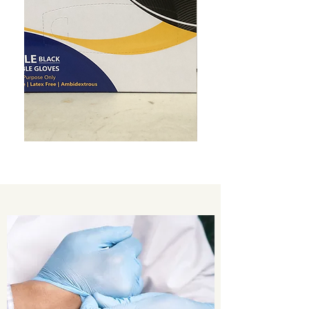
Safe
Ultragard
Health
N4000